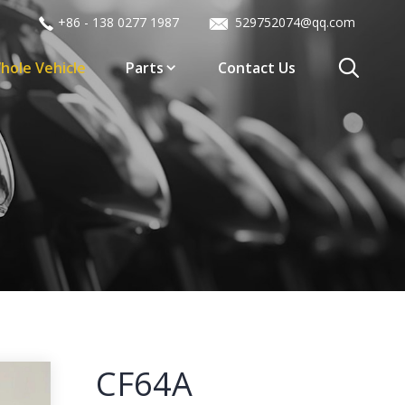
+86 - 138 0277 1987
529752074@qq.com
hole Vehicle
Parts
Contact Us
CF64A