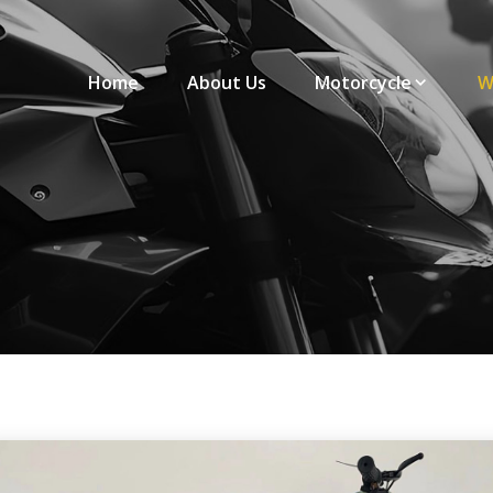
Home
About Us
Motorcycle
W