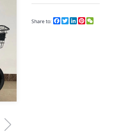
Facebook
Twitter
LinkedIn
Pinterest
WeChat
Share to: