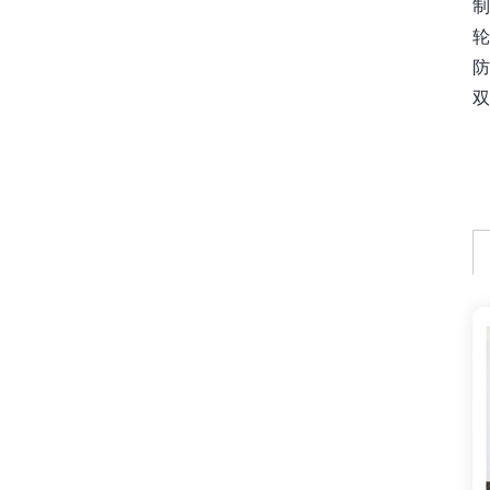
制
轮
防
双