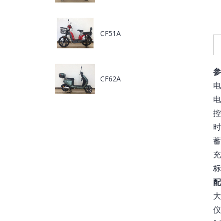
CF51A
参
CF62A
电
电
控
时
蓄
充
标
配
大
仪