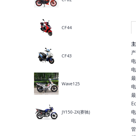
CF44
主
产
CF43
电
电
最
Wave125
电
最
E
电
JY150-2X(赛驰)
电
管