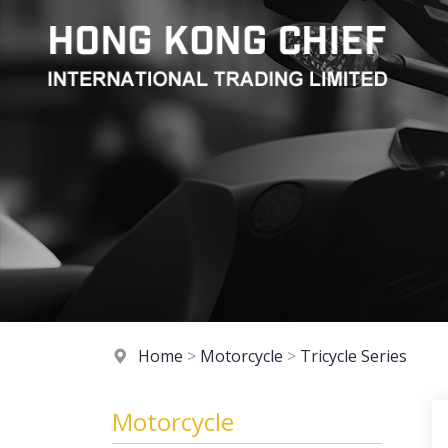
Home
>
Motorcycle
>
Tricycle Series
Motorcycle