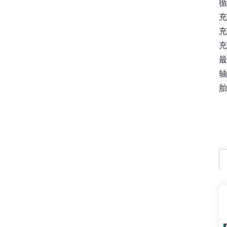
循
充
充
充
最
轴
胎