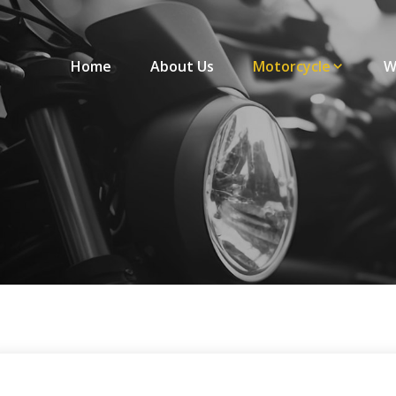
Home
About Us
Motorcycle
W