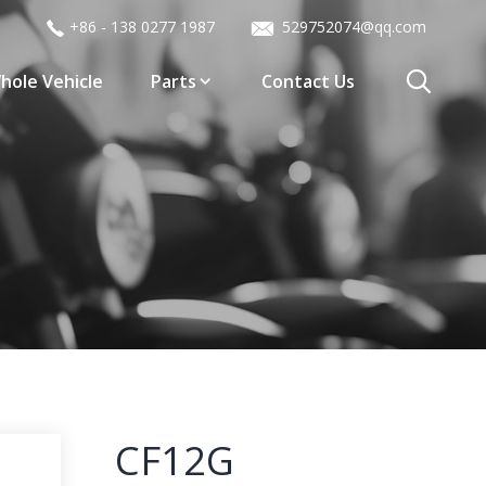
+86 - 138 0277 1987
529752074@qq.com
hole Vehicle
Parts
Contact Us
CF12G