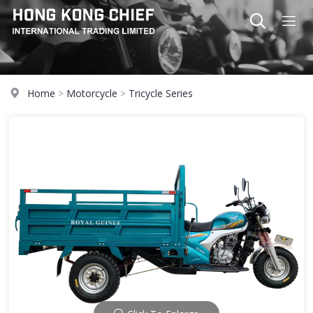
Home
>
Motorcycle
>
Tricycle Series