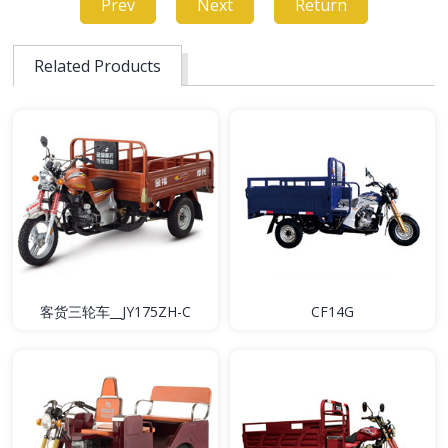
Prev
Next
Return
Related Products
客货三轮车__JY175ZH-C
CF14G