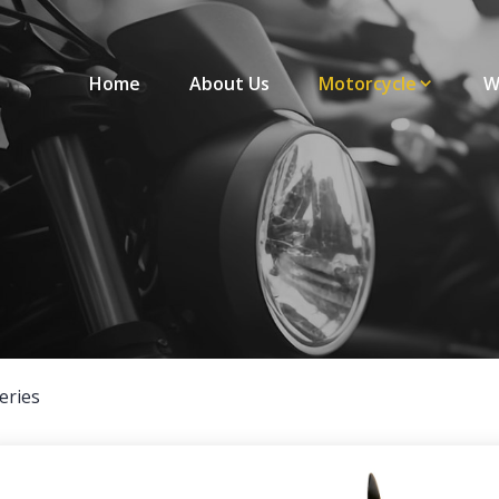
Home
About Us
Motorcycle
W
eries