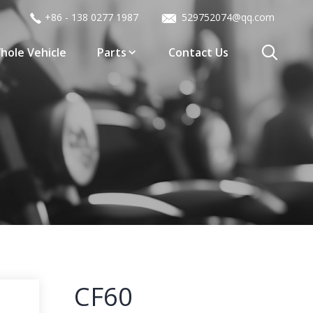
+86 - 138 0277 1987
529752074@qq.com
hole Vehicle
Parts
Contact Us
CF60