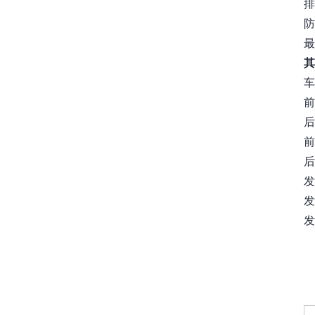
排
最
其
车
前
后
前
后
发
发
发