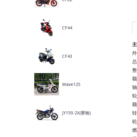
CF44
主
外
CF43
总
整
Wave125
轴
额
转
JY150-2X(赛驰)
轮
燃