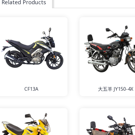
Related Products
CF13A
大五羊 JY150-4X