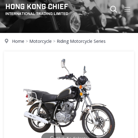
Home
>
Motorcycle
>
Riding Motorcycle Series