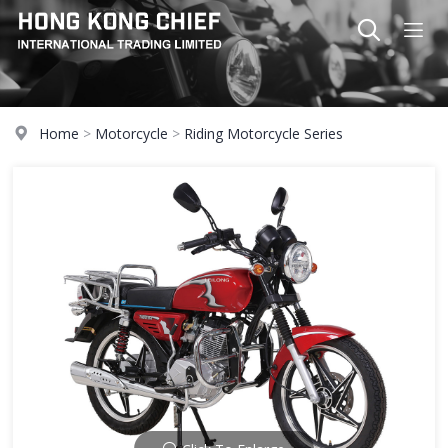
Home
>
Motorcycle
>
Riding Motorcycle Series