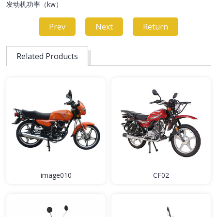
发动机功率（kw）
Prev
Next
Return
Related Products
image010
CF02