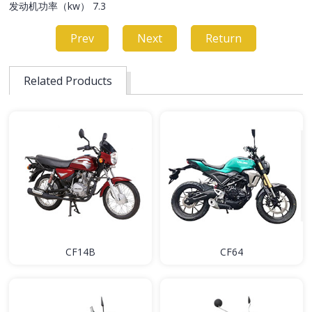
发动机功率（kw） 7.3
Prev
Next
Return
Related Products
CF14B
CF64