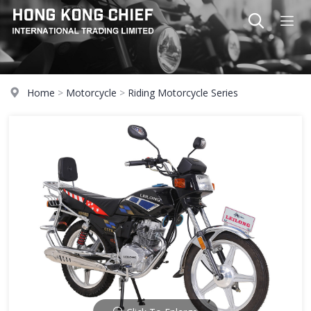
Home
>
Motorcycle
>
Riding Motorcycle Series