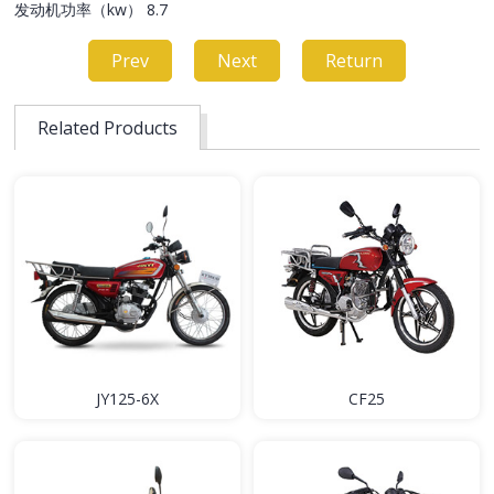
发动机功率（kw） 8.7
Prev
Next
Return
Related Products
JY125-6X
CF25